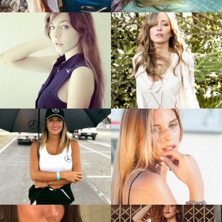
Nicole D.
Delfina G.
Laura V.
Julieta W.
Camila A.
Emilia B