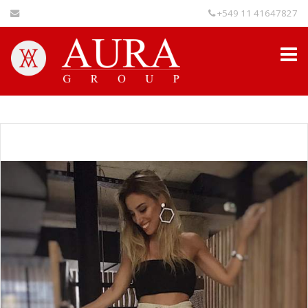
+549 11 41647827