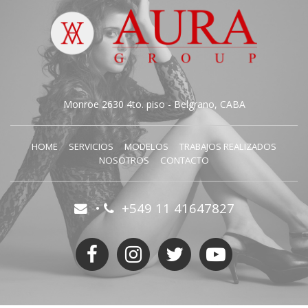
Monroe 2630 4to. piso - Belgrano, CABA
HOME
SERVICIOS
MODELOS
TRABAJOS REALIZADOS
NOSOTROS
CONTACTO
•
+549 11 41647827