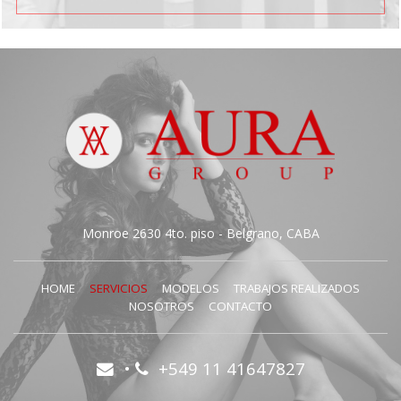
Monroe 2630 4to. piso - Belgrano, CABA
HOME
SERVICIOS
MODELOS
TRABAJOS REALIZADOS
NOSOTROS
CONTACTO
•
+549 11 41647827