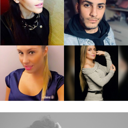
Milagros P
Juan Manuel V.
Noelia I.
Julieta C