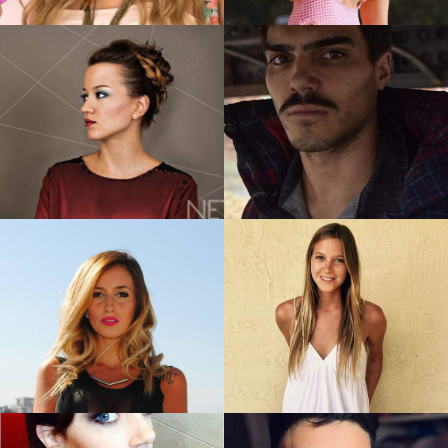
Camila G.
Nerina F.
Ingrid H.
Nicolas V.
Magali B.
Carolina D.