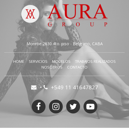
Monroe 2630 4to. piso - Belgrano, CABA
HOME
SERVICIOS
MODELOS
TRABAJOS REALIZADOS
NOSOTROS
CONTACTO
•
+549 11 41647827