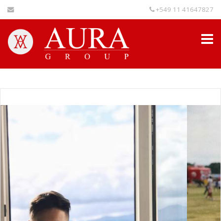
+549 11 41647827