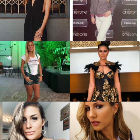
Julieta S.
Carina G
Estefania R.
Rocío M.