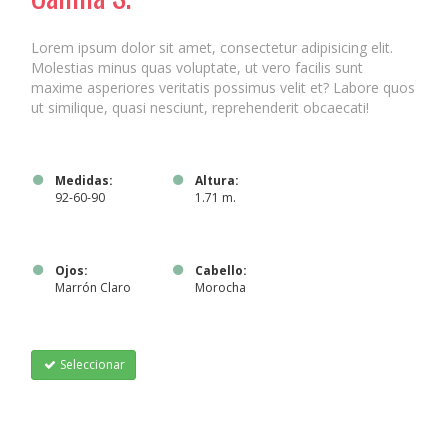
Lorem ipsum dolor sit amet, consectetur adipisicing elit.
Molestias minus quas voluptate, ut vero facilis sunt
maxime asperiores veritatis possimus velit et? Labore quos
ut similique, quasi nesciunt, reprehenderit obcaecati!
Medidas:
Altura:
92-60-90
1.71 m.
Ojos:
Cabello:
Marrón Claro
Morocha
Seleccionar