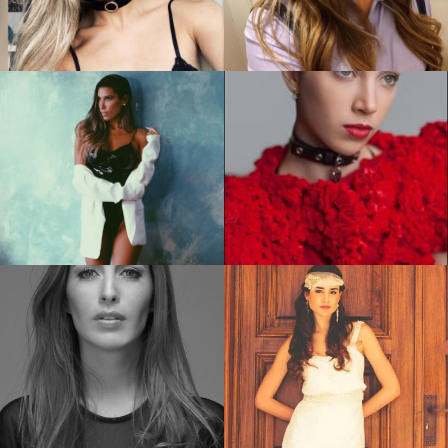
Ivana P.
Melina V.
Malena T.
Nadina S.