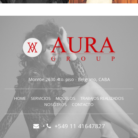
Gimena O.
Martina R.
Monroe 2630 4to. piso - Belgrano, CABA
HOME
SERVICIOS
MODELOS
TRABAJOS REALIZADOS
NOSOTROS
CONTACTO
•
+549 11 41647827