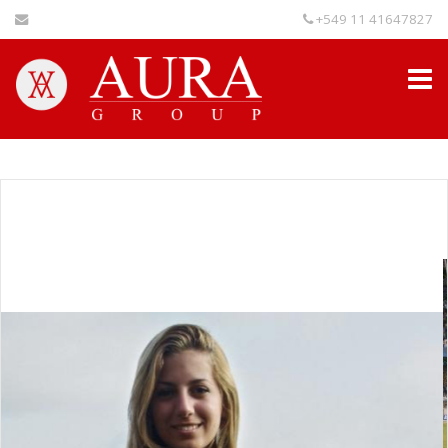
+549 11 41647827