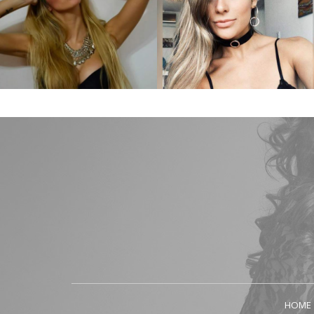
Maria Belen C.
Ivana P.
HOME