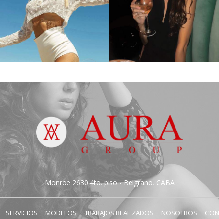
Alma F.
Natalia B.
Monroe 2630 4to. piso - Belgrano, CABA
SERVICIOS
MODELOS
TRABAJOS REALIZADOS
NOSOTROS
CON