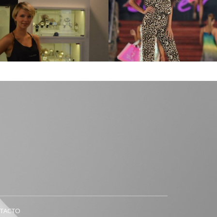
Maryna K
Yanina R
TACTO