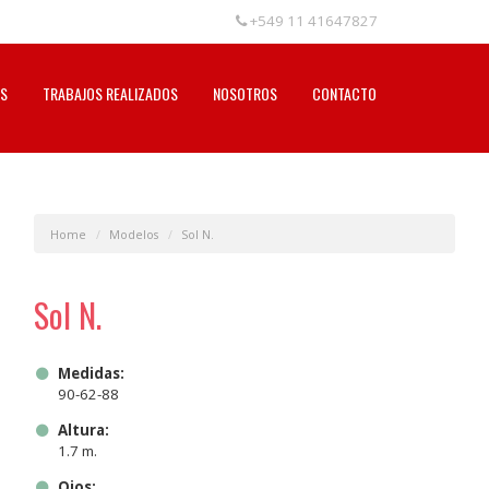
+549 11 41647827
S
TRABAJOS REALIZADOS
NOSOTROS
CONTACTO
Home
Modelos
Sol N.
Sol N.
Medidas:
90-62-88
Altura:
1.7 m.
Ojos: